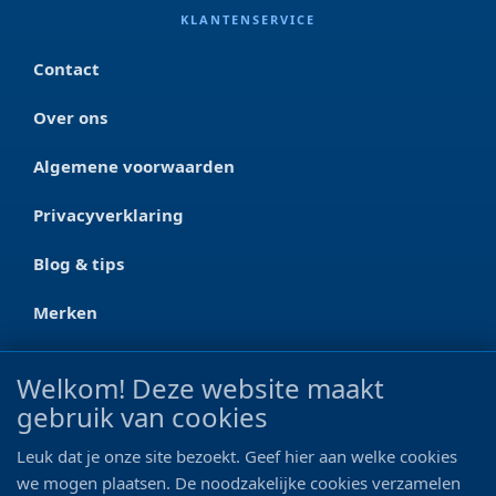
KLANTENSERVICE
Contact
Over ons
Algemene voorwaarden
Privacyverklaring
Blog & tips
Merken
CONTACT
Welkom! Deze website maakt
gebruik van cookies
Ootmarsumseweg 125a
7665 RW Albergen
Leuk dat je onze site bezoekt. Geef hier aan welke cookies
0546 - 622 990
we mogen plaatsen. De noodzakelijke cookies verzamelen