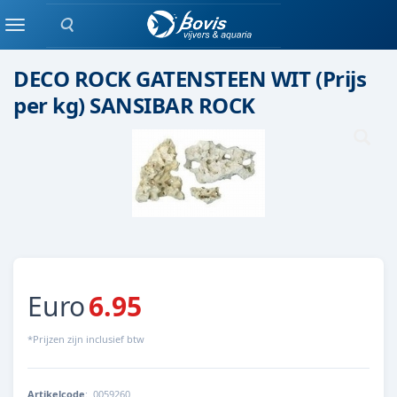
Zoeken
Steen
Menu
DECO ROCK GATENSTEEN WIT (Prijs
per kg) SANSIBAR ROCK
Euro
6.95
*Prijzen zijn inclusief btw
Artikelcode
:
0059260