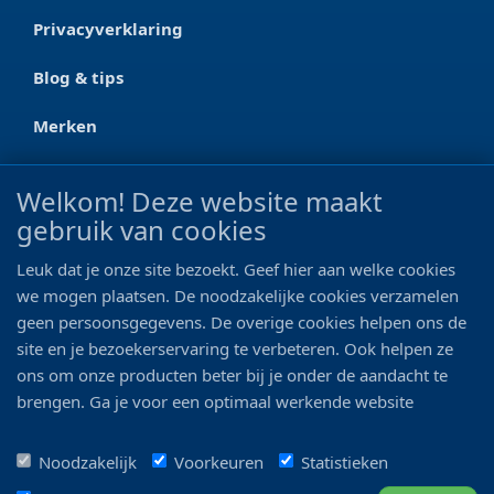
Privacyverklaring
Blog & tips
Merken
CONTACT
Welkom! Deze website maakt
gebruik van cookies
Ootmarsumseweg 125a
7665 RW Albergen
Leuk dat je onze site bezoekt. Geef hier aan welke cookies
0546 - 622 990
we mogen plaatsen. De noodzakelijke cookies verzamelen
geen persoonsgegevens. De overige cookies helpen ons de
06 - 11 19 81 42
site en je bezoekerservaring te verbeteren. Ook helpen ze
ons om onze producten beter bij je onder de aandacht te
info@bo-vis.nl
brengen. Ga je voor een optimaal werkende website
inclusief alle voordelen? Vink dan alle vakjes aan!
VOLG ONS
Noodzakelijk
Voorkeuren
Statistieken