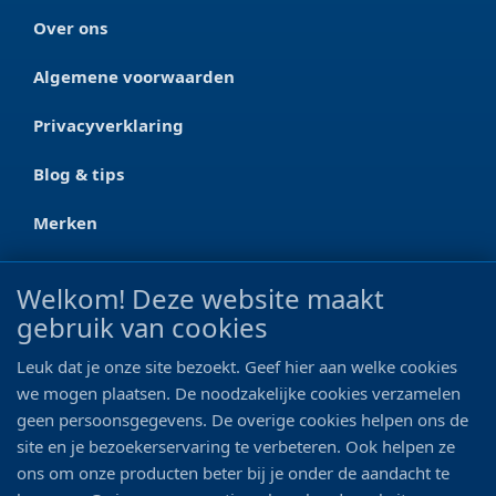
Over ons
Algemene voorwaarden
Privacyverklaring
Blog & tips
Merken
CONTACT
Welkom! Deze website maakt
gebruik van cookies
Ootmarsumseweg 125a
7665 RW Albergen
Leuk dat je onze site bezoekt. Geef hier aan welke cookies
0546 - 622 990
we mogen plaatsen. De noodzakelijke cookies verzamelen
geen persoonsgegevens. De overige cookies helpen ons de
06 - 11 19 81 42
site en je bezoekerservaring te verbeteren. Ook helpen ze
ons om onze producten beter bij je onder de aandacht te
info@bo-vis.nl