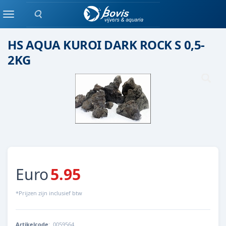
Zoeken
Steen
Menu
HS AQUA KUROI DARK ROCK S 0,5-
2KG
Euro
5.95
*Prijzen zijn inclusief btw
Artikelcode
:
0059564