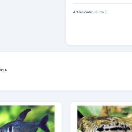
Artikelcode
:
0059430
8713179594301
ien.