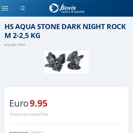
Zoeken
Steen
Menu
HS AQUA STONE DARK NIGHT ROCK
M 2-2,5 KG
prijs per steen
Euro
9.95
*Prijzen zijn inclusief btw
Artikelcode
:
0059522