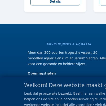
Details
BOVIS VIJVERS & AQUARIA
Meer dan 300 soorten tropische vissen, 20
modellen aquaria en 6 m aquariumplanten. Alle
voor een gezonde en heldere vijver.
Openingstijden
Di 13:00 - 18:00 Wo-Vr: 10:00 - 18:00
Welkom! Deze website maakt g
Za: 09:00 - 17:00
Zo: gesloten>
Leuk dat je onze site bezoekt. Geef hier aan wel
REVIEWS
helpen ons de site en je bezoekerservaring te ver
werkende website inclusief alle voordelen? Vink da