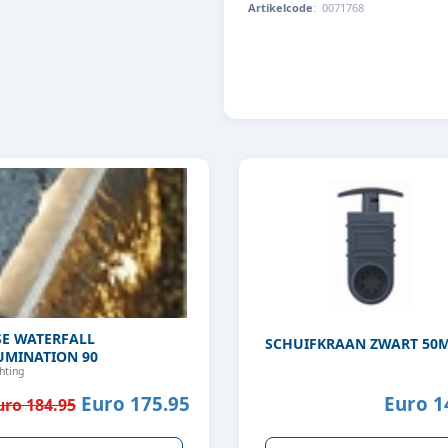
Artikelcode
:
0071768
4260092570645
E WATERFALL
SCHUIFKRAAN ZWART 50
UMINATION 90
chting
Euro 175.95
Euro 1
uro 184.95