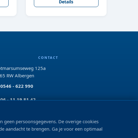
Details
CONTACT
tmarsumseweg 125a
65 RW Albergen
0546 - 622 990
06 - 11 19 81 42
info@bo-vis.nl
len geen persoonsgegevens. De overige cookies
VOLG ONS
 de aandacht te brengen. Ga je voor een optimaal