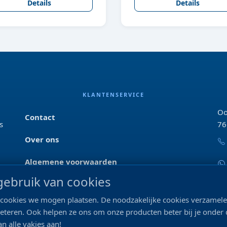
Details
Details
KLANTENSERVICE
Oo
Contact
s
76
Over ons
Algemene voorwaarden
ebruik van cookies
Privacyverklaring
ke cookies we mogen plaatsen. De noodzakelijke cookies verzame
Blog & tips
beteren. Ook helpen ze ons om onze producten beter bij je onder
n alle vakjes aan!