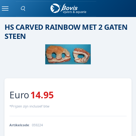
Zoeken
Steen
Menu
HS CARVED RAINBOW MET 2 GATEN
STEEN
Euro
14.95
*Prijzen zijn inclusief btw
Artikelcode
:
059224