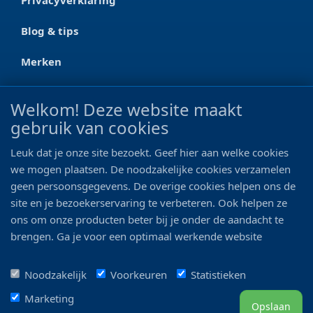
Blog & tips
Merken
CONTACT
Welkom! Deze website maakt
gebruik van cookies
Ootmarsumseweg 125a
7665 RW Albergen
Leuk dat je onze site bezoekt. Geef hier aan welke cookies
0546 - 622 990
we mogen plaatsen. De noodzakelijke cookies verzamelen
geen persoonsgegevens. De overige cookies helpen ons de
06 - 11 19 81 42
site en je bezoekerservaring te verbeteren. Ook helpen ze
ons om onze producten beter bij je onder de aandacht te
info@bo-vis.nl
brengen. Ga je voor een optimaal werkende website
inclusief alle voordelen? Vink dan alle vakjes aan!
VOLG ONS
Noodzakelijk
Voorkeuren
Statistieken
Marketing
Opslaan