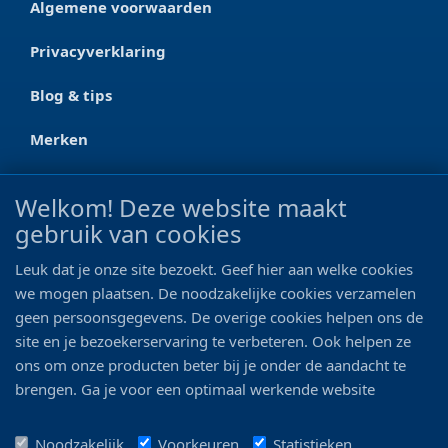
Algemene voorwaarden
Privacyverklaring
Blog & tips
Merken
CONTACT
Welkom! Deze website maakt
gebruik van cookies
Ootmarsumseweg 125a
7665 RW Albergen
Leuk dat je onze site bezoekt. Geef hier aan welke cookies
0546 - 622 990
we mogen plaatsen. De noodzakelijke cookies verzamelen
geen persoonsgegevens. De overige cookies helpen ons de
06 - 11 19 81 42
site en je bezoekerservaring te verbeteren. Ook helpen ze
ons om onze producten beter bij je onder de aandacht te
info@bo-vis.nl
brengen. Ga je voor een optimaal werkende website
inclusief alle voordelen? Vink dan alle vakjes aan!
VOLG ONS
Noodzakelijk
Voorkeuren
Statistieken