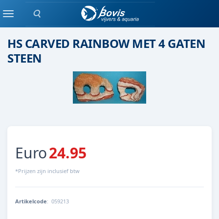
Zoeken
Steen
Menu
HS CARVED RAINBOW MET 4 GATEN
STEEN
Euro
24.95
*Prijzen zijn inclusief btw
Artikelcode
:
059213