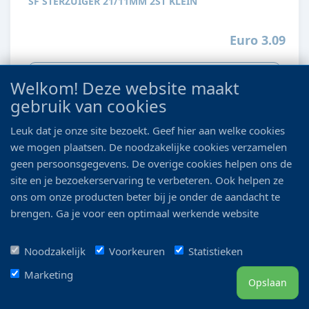
SF STERZUIGER 21/11MM 2ST KLEIN
Euro 3.09
Details
Welkom! Deze website maakt
gebruik van cookies
Leuk dat je onze site bezoekt. Geef hier aan welke cookies
we mogen plaatsen. De noodzakelijke cookies verzamelen
geen persoonsgegevens. De overige cookies helpen ons de
site en je bezoekerservaring te verbeteren. Ook helpen ze
ons om onze producten beter bij je onder de aandacht te
brengen. Ga je voor een optimaal werkende website
inclusief alle voordelen? Vink dan alle vakjes aan!
Noodzakelijk
Voorkeuren
Statistieken
SF STERZUIGER GROOT 2 STUKS
Marketing
Opslaan