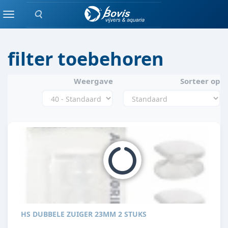
Zoeken
FILTER / POMP
Menu
filter toebehoren
Weergave
Sorteer op
HS DUBBELE ZUIGER 23MM 2 STUKS