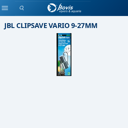
Zoeken
filter toebehoren
Menu
JBL CLIPSAVE VARIO 9-27MM