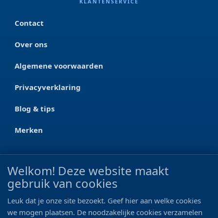
KLANTENSERVICE
Contact
Over ons
Algemene voorwaarden
Privacyverklaring
Blog & tips
Merken
CONTACT
Welkom! Deze website maakt
Ootmarsumseweg 125a
gebruik van cookies
7665 RW Albergen
Leuk dat je onze site bezoekt. Geef hier aan welke cookies
0546 - 622 990
we mogen plaatsen. De noodzakelijke cookies verzamelen