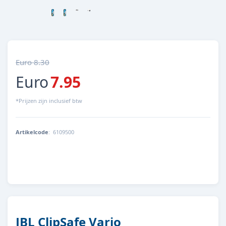
Euro 8.30
Euro
7.95
*Prijzen zijn inclusief btw
Artikelcode
:
6109500
4014162610959
JBL ClipSafe Vario