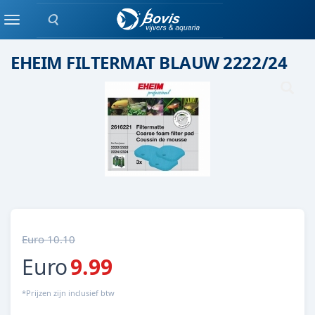
Zoeken
Eheim
Menu
EHEIM FILTERMAT BLAUW 2222/24
Euro 10.10
Euro
9.99
*Prijzen zijn inclusief btw