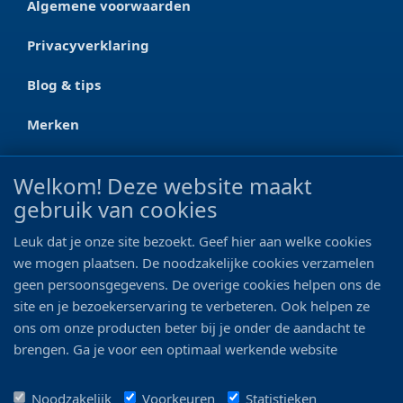
Algemene voorwaarden
Privacyverklaring
Blog & tips
Merken
CONTACT
Welkom! Deze website maakt
gebruik van cookies
Ootmarsumseweg 125a
7665 RW Albergen
Leuk dat je onze site bezoekt. Geef hier aan welke cookies
0546 - 622 990
we mogen plaatsen. De noodzakelijke cookies verzamelen
geen persoonsgegevens. De overige cookies helpen ons de
06 - 11 19 81 42
site en je bezoekerservaring te verbeteren. Ook helpen ze
ons om onze producten beter bij je onder de aandacht te
info@bo-vis.nl
brengen. Ga je voor een optimaal werkende website
inclusief alle voordelen? Vink dan alle vakjes aan!
VOLG ONS
Noodzakelijk
Voorkeuren
Statistieken