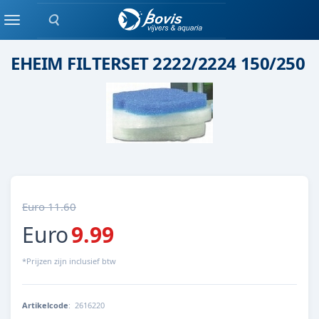
Zoeken
Eheim
Menu
EHEIM FILTERSET 2222/2224 150/250
Euro 11.60
Euro
9.99
*Prijzen zijn inclusief btw
Artikelcode
:
2616220