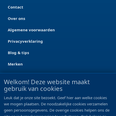
Contact
Over ons
Algemene voorwaarden
Privacyverklaring
Blog & tips
Merken
CONTACT
Welkom! Deze website maakt
gebruik van cookies
Ootmarsumseweg 125a
7665 RW Albergen
Leuk dat je onze site bezoekt. Geef hier aan welke cookies
0546 - 622 990
we mogen plaatsen. De noodzakelijke cookies verzamelen
geen persoonsgegevens. De overige cookies helpen ons de
06 - 11 19 81 42