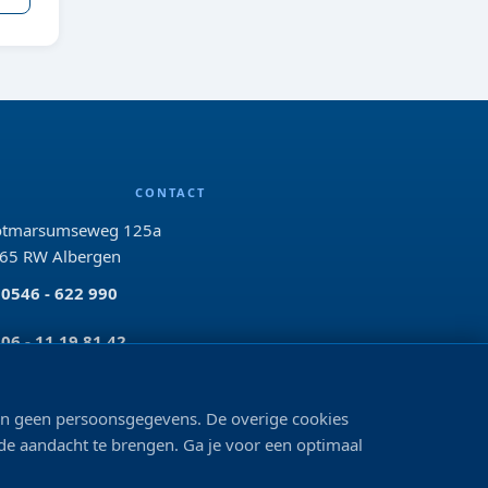
CONTACT
tmarsumseweg 125a
65 RW Albergen
0546 - 622 990
06 - 11 19 81 42
info@bo-vis.nl
len geen persoonsgegevens. De overige cookies
 de aandacht te brengen. Ga je voor een optimaal
VOLG ONS