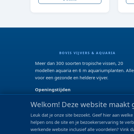
BOVIS VIJVERS & AQUARIA
Meer dan 300 soorten tropische vissen, 20
modellen aquaria en 6 m aquariumplanten. Alle
voor een gezonde en heldere vijver.
Openingstijden
Di 13:00 - 18:00 Wo-Vr: 10:00 - 18:00
Welkom! Deze website maakt g
Za: 09:00 - 17:00
Zo: gesloten>
Leuk dat je onze site bezoekt. Geef hier aan wel
helpen ons de site en je bezoekerservaring te ver
REVIEWS
werkende website inclusief alle voordelen? Vink da