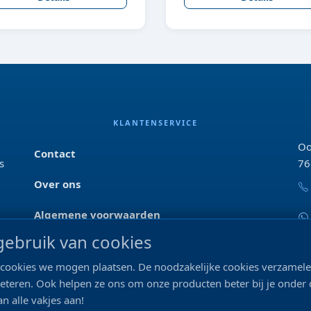
KLANTENSERVICE
Oo
Contact
s
76
Over ons
Algemene voorwaarden
ebruik van cookies
Privacyverklaring
ke cookies we mogen plaatsen. De noodzakelijke cookies verzame
Blog & tips
beteren. Ook helpen ze ons om onze producten beter bij je onder
n alle vakjes aan!
Merken