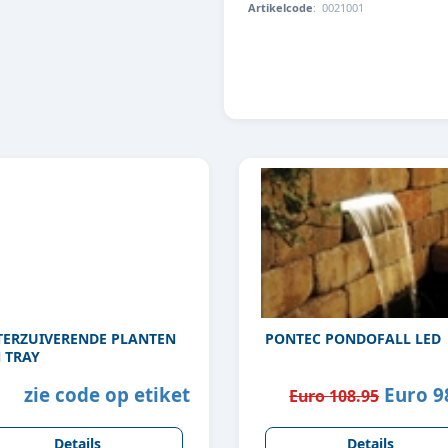
Artikelcode
:
0021001
8713179210010
ERZUIVERENDE PLANTEN
PONTEC PONDOFALL LED
N TRAY
zie code op etiket
Euro 9
Euro 108.95
Details
Details