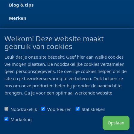
Blog & tips
Merken
CONTACT
Welkom! Deze website maakt
gebruik van cookies
Ootmarsumseweg 125a
7665 RW Albergen
Leuk dat je onze site bezoekt. Geef hier aan welke cookies
0546 - 622 990
we mogen plaatsen. De noodzakelijke cookies verzamelen
geen persoonsgegevens. De overige cookies helpen ons de
06 - 11 19 81 42
site en je bezoekerservaring te verbeteren. Ook helpen ze
ons om onze producten beter bij je onder de aandacht te
info@bo-vis.nl
brengen. Ga je voor een optimaal werkende website
inclusief alle voordelen? Vink dan alle vakjes aan!
VOLG ONS
Noodzakelijk
Voorkeuren
Statistieken
Marketing
Opslaan