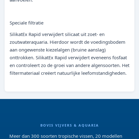
Speciale filtratie
SilikatEx Rapid verwijdert silicaat uit zoet- en
zoutwateraquaria. Hierdoor wordt de voedingsbodem
aan ongewenste kiezelalgen (bruine aanslag)
onttrokken. SilikatEx Rapid verwijdert eveneens fosfaat
en controleert zo de groei van andere algensoorten. Het
filtermateriaal creëert natuurlijke leefomstandigheden.
BOVIS VIJVERS & AQUARIA
Meer dan 300 soorten tropische vissen, 20 modellen