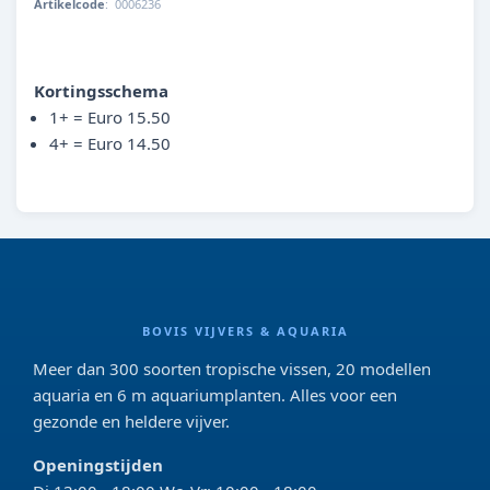
Artikelcode
:
0006236
4022573881592
Kortingsschema
1+ = Euro 15.50
4+ = Euro 14.50
BOVIS VIJVERS & AQUARIA
Meer dan 300 soorten tropische vissen, 20 modellen
aquaria en 6 m aquariumplanten. Alles voor een
gezonde en heldere vijver.
Openingstijden