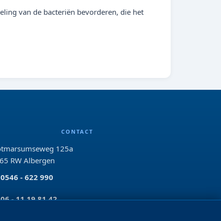
ling van de bacteriën bevorderen, die het
CONTACT
tmarsumseweg 125a
65 RW Albergen
0546 - 622 990
06 - 11 19 81 42
info@bo-vis.nl