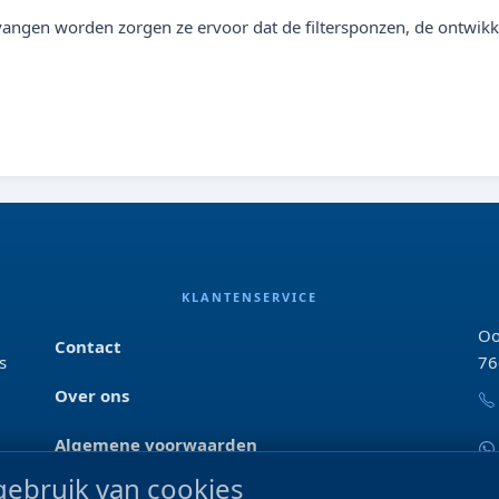
angen worden zorgen ze ervoor dat de filtersponzen, de ontwikke
KLANTENSERVICE
Oo
Contact
s
76
Over ons
Algemene voorwaarden
ebruik van cookies
Privacyverklaring