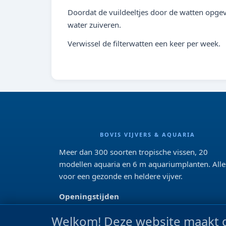
Doordat de vuildeeltjes door de watten opgev
water zuiveren.
Verwissel de filterwatten een keer per week.
BOVIS VIJVERS & AQUARIA
Meer dan 300 soorten tropische vissen, 20
modellen aquaria en 6 m aquariumplanten. Alle
voor een gezonde en heldere vijver.
Openingstijden
Di 13:00 - 18:00 Wo-Vr: 10:00 - 18:00
Welkom! Deze website maakt g
Za: 09:00 - 17:00