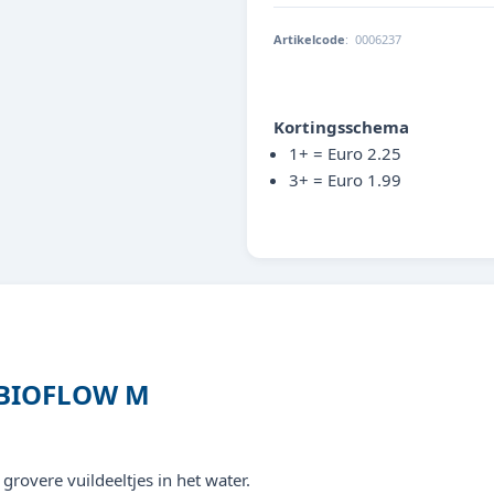
Artikelcode
:
0006237
4022573880496
Kortingsschema
1+ = Euro 2.25
3+ = Euro 1.99
 BIOFLOW M
 grovere vuildeeltjes in het water.