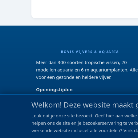
BOVIS VIJVERS & AQUARIA
Meer dan 300 soorten tropische vissen, 20
modellen aquaria en 6 m aquariumplanten. Alle
voor een gezonde en heldere vijver.
Openingstijden
Di 13:00 - 18:00 Wo-Vr: 10:00 - 18:00
Welkom! Deze website maakt g
Za: 09:00 - 17:00
Zo: gesloten>
Leuk dat je onze site bezoekt. Geef hier aan wel
helpen ons de site en je bezoekerservaring te ver
REVIEWS
werkende website inclusief alle voordelen? Vink da