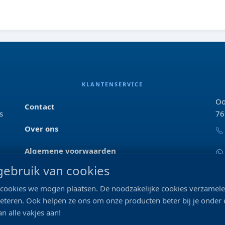
KLANTENSERVICE
Oo
Contact
s
76
Over ons
Algemene voorwaarden
ebruik van cookies
Privacyverklaring
ke cookies we mogen plaatsen. De noodzakelijke cookies verzame
Blog & tips
beteren. Ook helpen ze ons om onze producten beter bij je onder
n alle vakjes aan!
Merken