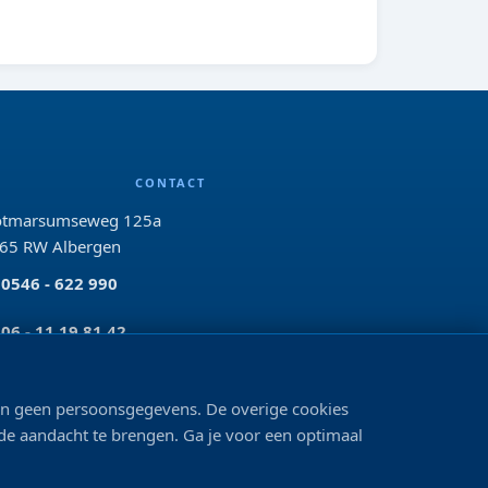
CONTACT
tmarsumseweg 125a
65 RW Albergen
0546 - 622 990
06 - 11 19 81 42
info@bo-vis.nl
len geen persoonsgegevens. De overige cookies
 de aandacht te brengen. Ga je voor een optimaal
VOLG ONS