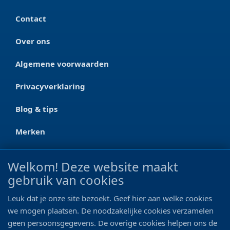
Contact
Over ons
Algemene voorwaarden
Privacyverklaring
Blog & tips
Merken
CONTACT
Welkom! Deze website maakt
gebruik van cookies
Ootmarsumseweg 125a
7665 RW Albergen
Leuk dat je onze site bezoekt. Geef hier aan welke cookies
0546 - 622 990
we mogen plaatsen. De noodzakelijke cookies verzamelen
geen persoonsgegevens. De overige cookies helpen ons de