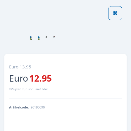
Euro 13.95
Euro
12.95
*Prijzen zijn inclusief btw
Artikelcode
:
96190090
4022573870992