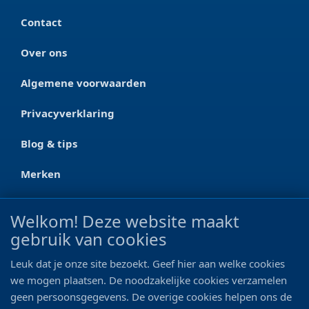
Contact
Over ons
Algemene voorwaarden
Privacyverklaring
Blog & tips
Merken
CONTACT
Welkom! Deze website maakt
gebruik van cookies
Ootmarsumseweg 125a
7665 RW Albergen
Leuk dat je onze site bezoekt. Geef hier aan welke cookies
0546 - 622 990
we mogen plaatsen. De noodzakelijke cookies verzamelen
geen persoonsgegevens. De overige cookies helpen ons de
06 - 11 19 81 42