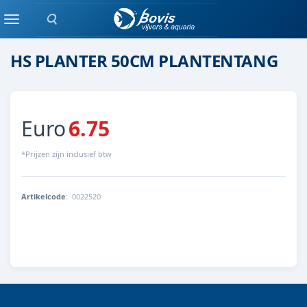
Zoeken
GEREEDSCHAP
Menu
HS PLANTER 50CM PLANTENTANG
Euro
6.75
*Prijzen zijn inclusief btw
Artikelcode
:
0022520
8713179225205