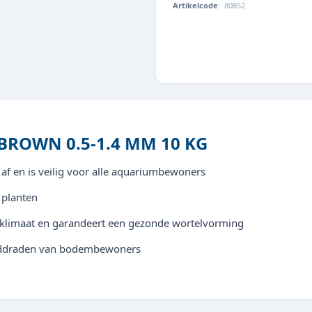
Artikelcode
:
80852
4011444808523
ROWN 0.5-1.4 MM 10 KG
r af en is veilig voor alle aquariumbewoners
 planten
mklimaat en garandeert een gezonde wortelvorming
aarddraden van bodembewoners