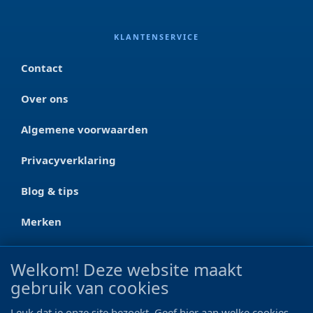
KLANTENSERVICE
Contact
Over ons
Algemene voorwaarden
Privacyverklaring
Blog & tips
Merken
CONTACT
Welkom! Deze website maakt
gebruik van cookies
Ootmarsumseweg 125a
7665 RW Albergen
Leuk dat je onze site bezoekt. Geef hier aan welke cookies