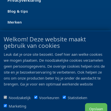
Privacyverklaring
Blog & tips
Merken
CONTACT
Welkom! Deze website maakt
gebruik van cookies
Ootmarsumseweg 125a
7665 RW Albergen
Leuk dat je onze site bezoekt. Geef hier aan welke cookies
0546 - 622 990
we mogen plaatsen. De noodzakelijke cookies verzamelen
geen persoonsgegevens. De overige cookies helpen ons de
06 - 11 19 81 42
site en je bezoekerservaring te verbeteren. Ook helpen ze
ons om onze producten beter bij je onder de aandacht te
info@bo-vis.nl
brengen. Ga je voor een optimaal werkende website
inclusief alle voordelen? Vink dan alle vakjes aan!
VOLG ONS
Noodzakelijk
Voorkeuren
Statistieken
Marketing
Opslaan