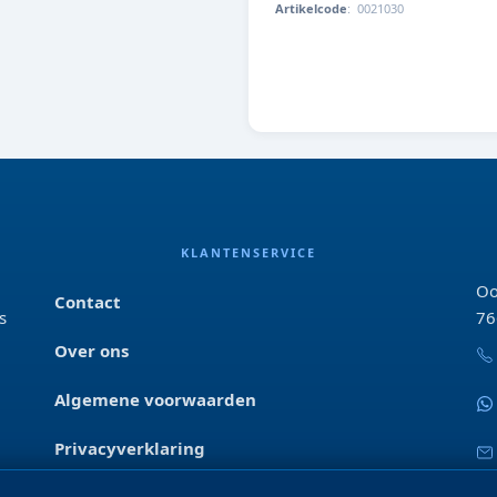
Artikelcode
:
0021030
8713179210324
KLANTENSERVICE
Oo
Contact
s
76
Over ons
Algemene voorwaarden
Privacyverklaring