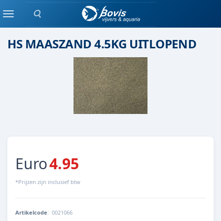
Zoeken
(quarts) Grind
Menu
HS MAASZAND 4.5KG UITLOPEND
Euro
4.95
*Prijzen zijn inclusief btw
Artikelcode
:
0021066