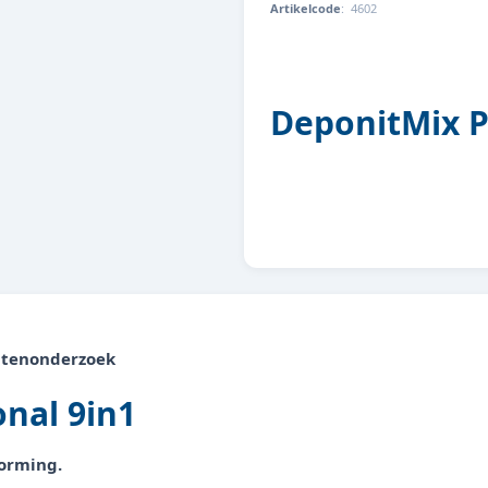
Artikelcode
:
4602
4001615046021
DeponitMix Pr
ntenonderzoek
nal 9in1
vorming.