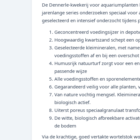
De Dennerle-kwekerij voor aquariumplanten he
jarenlange series onderzoeken speciaal voo
geselecteerd en intensief onderzocht tijdens p
Geconcentreerd voedingsijzer in depot
Hoogwaardig kwartszand schept een o
Geselecteerde kleimineralen, met name
voedingsstoffen af en bij een overscho
Humusrijk natuurturf zorgt voor een en
passende wijze
Alle voedingsstoffen en sporenelemente
Gegarandeerd veilig voor alle planten,
Van nature vochtig mengsel. Kleimineral
biologisch actief.
Uiterst poreus speciaalgranulaat transf
De witte, biologisch afbreekbare activ
de bodem
Via de krachtige, goed vertakte wortelstok wo