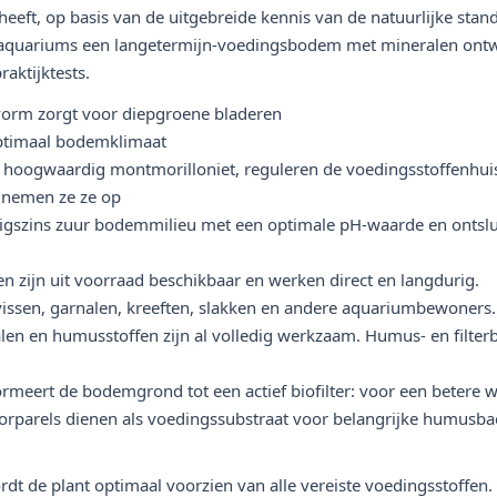
eft, op basis van de uitgebreide kennis van de natuurlijke stand
r aquariums een langetermijn-voedingsbodem met mineralen ontwi
raktijktests.
vorm zorgt voor diepgroene bladeren
ptimaal bodemklimaat
 hoogwaardig montmorilloniet, reguleren de voedingsstoffenhuis
t nemen ze ze op
igszins zuur bodemmilieu met een optimale pH-waarde en ontslui
n zijn uit voorraad beschikbaar en werken direct en langdurig.
 vissen, garnalen, kreeften, slakken en andere aquariumbewoners.
en en humusstoffen zijn al volledig werkzaam. Humus- en filterba
ormeert de bodemgrond tot een actief biofilter: voor een betere 
atorparels dienen als voedingssubstraat voor belangrijke humusba
rdt de plant optimaal voorzien van alle vereiste voedingsstoffen.