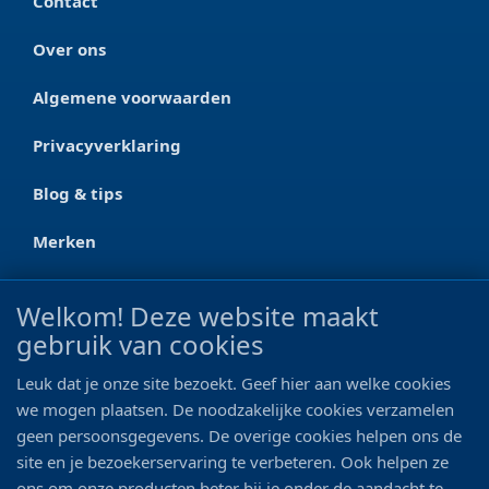
Contact
Over ons
Algemene voorwaarden
Privacyverklaring
Blog & tips
Merken
CONTACT
Welkom! Deze website maakt
gebruik van cookies
Ootmarsumseweg 125a
7665 RW Albergen
Leuk dat je onze site bezoekt. Geef hier aan welke cookies
0546 - 622 990
we mogen plaatsen. De noodzakelijke cookies verzamelen
geen persoonsgegevens. De overige cookies helpen ons de
06 - 11 19 81 42
site en je bezoekerservaring te verbeteren. Ook helpen ze
ons om onze producten beter bij je onder de aandacht te