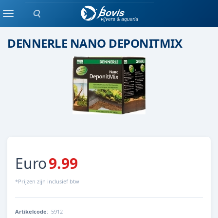
Zoeken
Voedingsbodem
Menu
DENNERLE NANO DEPONITMIX
Euro
9.99
*Prijzen zijn inclusief btw
Artikelcode
:
5912