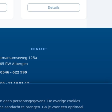
Details
CONTACT
tmarsumseweg 125a
65 RW Albergen
0546 - 622 990
06 - 11 19 81 42
info@bo-vis.nl
len geen persoonsgegevens. De overige cookies
 de aandacht te brengen. Ga je voor een optimaal
VOLG ONS