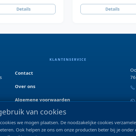
Details
Details
KLANTENSERVICE
Oo
Contact
s
76
Over ons
Algemene voorwaarden
ebruik van cookies
Privacyverklaring
ke cookies we mogen plaatsen. De noodzakelijke cookies verzame
Blog & tips
beteren. Ook helpen ze ons om onze producten beter bij je onder