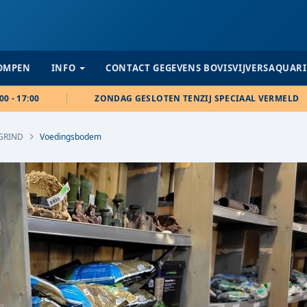
POMPEN
INFO
CONTACT GEGEVENS BOVISVIJVERSAQUAR
00 - 17:00
ZONDAG GESLOTEN TENZIJ SPECIAAL VERMELD
GRIND
Voedingsbodem