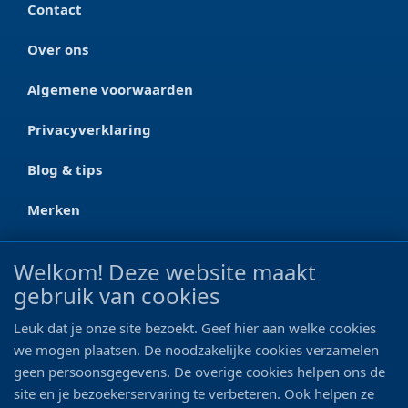
Contact
Over ons
Algemene voorwaarden
Privacyverklaring
Blog & tips
Merken
CONTACT
Welkom! Deze website maakt
gebruik van cookies
Ootmarsumseweg 125a
7665 RW Albergen
Leuk dat je onze site bezoekt. Geef hier aan welke cookies
0546 - 622 990
we mogen plaatsen. De noodzakelijke cookies verzamelen
geen persoonsgegevens. De overige cookies helpen ons de
06 - 11 19 81 42
site en je bezoekerservaring te verbeteren. Ook helpen ze