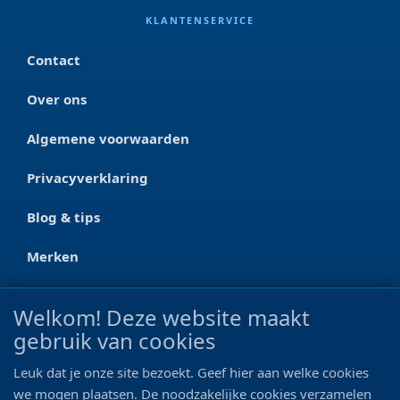
KLANTENSERVICE
Contact
Over ons
Algemene voorwaarden
Privacyverklaring
Blog & tips
Merken
CONTACT
Welkom! Deze website maakt
gebruik van cookies
Ootmarsumseweg 125a
7665 RW Albergen
Leuk dat je onze site bezoekt. Geef hier aan welke cookies
0546 - 622 990
we mogen plaatsen. De noodzakelijke cookies verzamelen