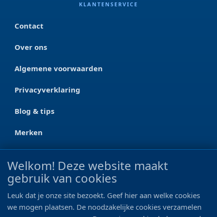
KLANTENSERVICE
Contact
Over ons
Algemene voorwaarden
Privacyverklaring
Blog & tips
Merken
CONTACT
Welkom! Deze website maakt
gebruik van cookies
Ootmarsumseweg 125a
7665 RW Albergen
Leuk dat je onze site bezoekt. Geef hier aan welke cookies
0546 - 622 990
we mogen plaatsen. De noodzakelijke cookies verzamelen