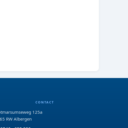
CONTACT
tmarsumseweg 125a
65 RW Albergen