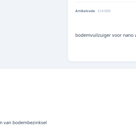
Artikelcode
:
6141800
4014162614254
bodemvuilzuiger voor nano 
igen van bodembezinksel