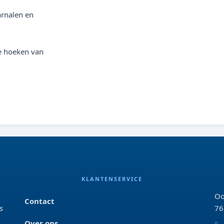
arnalen en
e hoeken van
KLANTENSERVICE
Oo
Contact
s
76
Over ons