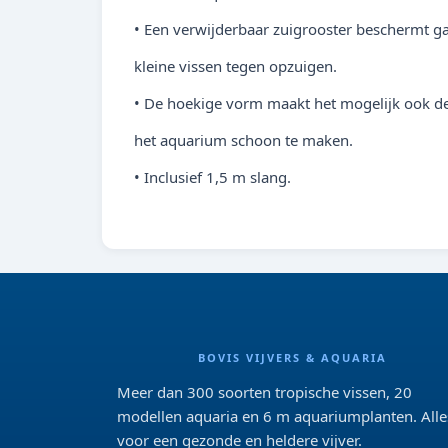
• Een verwijderbaar zuigrooster beschermt g
kleine vissen tegen opzuigen.
• De hoekige vorm maakt het mogelijk ook d
het aquarium schoon te maken.
• Inclusief 1,5 m slang.
BOVIS VIJVERS & AQUARIA
Meer dan 300 soorten tropische vissen, 20
modellen aquaria en 6 m aquariumplanten. Alle
voor een gezonde en heldere vijver.