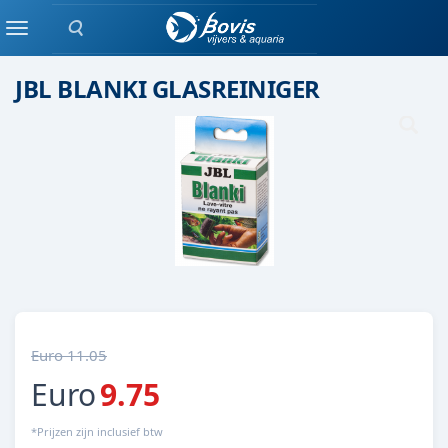
Zoeken
REINIGING
Menu
JBL BLANKI GLASREINIGER
Euro 11.05
Euro
9.75
*Prijzen zijn inclusief btw