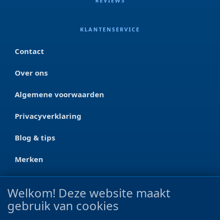
REVIEWS
KLANTENSERVICE
Contact
Over ons
Algemene voorwaarden
Privacyverklaring
Blog & tips
Merken
CONTACT
Welkom! Deze website maakt
gebruik van cookies
Ootmarsumseweg 125a
7665 RW Albergen