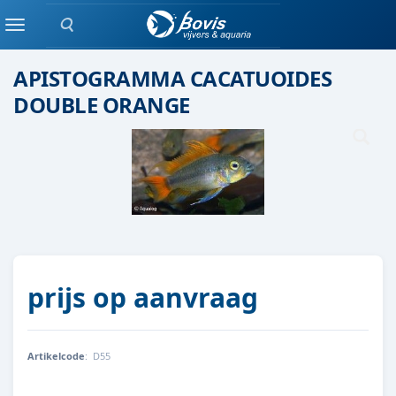
Zoeken
Eenlingen / Paren vis
Menu
APISTOGRAMMA CACATUOIDES
DOUBLE ORANGE
prijs op aanvraag
Artikelcode
:
D55