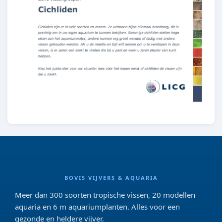
BOVIS VIJVERS & AQUARIA
Meer dan 300 soorten tropische vissen, 20 modellen
aquaria en 6 m aquariumplanten. Alles voor een
gezonde en heldere vijver.