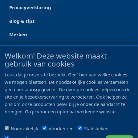
Privacyverklaring
Blog & tips
Merken
CONTACT
Welkom! Deze website maakt
gebruik van cookies
Ootmarsumseweg 125a
7665 RW Albergen
Leuk dat je onze site bezoekt. Geef hier aan welke cookies
0546 - 622 990
we mogen plaatsen. De noodzakelijke cookies verzamelen
geen persoonsgegevens. De overige cookies helpen ons de
06 - 11 19 81 42
site en je bezoekerservaring te verbeteren. Ook helpen ze
ons om onze producten beter bij je onder de aandacht te
info@bo-vis.nl
brengen. Ga je voor een optimaal werkende website
inclusief alle voordelen? Vink dan alle vakjes aan!
VOLG ONS
Noodzakelijk
Voorkeuren
Statistieken