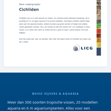
BOVIS VIJVERS & AQUARIA
Meer dan 300 soorten tropische vissen, 20 modellen
aquaria en 6 m aquariumplanten. Alles voor een