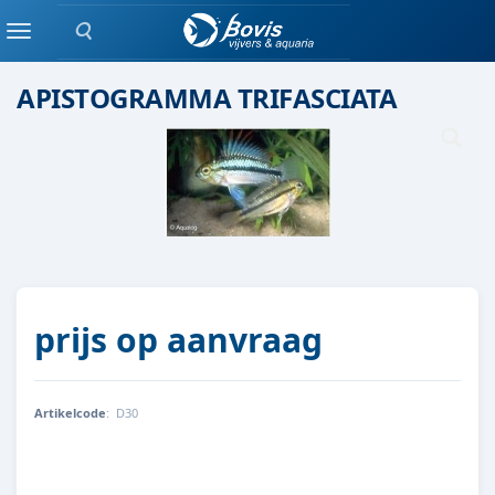
Zoeken
Eenlingen / Paren vis
Menu
APISTOGRAMMA TRIFASCIATA
prijs op aanvraag
Artikelcode
:
D30
D30