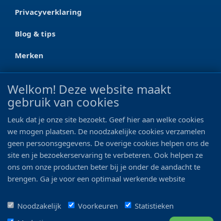
Privacyverklaring
Blog & tips
Merken
CONTACT
Welkom! Deze website maakt
gebruik van cookies
Ootmarsumseweg 125a
7665 RW Albergen
Leuk dat je onze site bezoekt. Geef hier aan welke cookies
0546 - 622 990
we mogen plaatsen. De noodzakelijke cookies verzamelen
geen persoonsgegevens. De overige cookies helpen ons de
06 - 11 19 81 42
site en je bezoekerservaring te verbeteren. Ook helpen ze
ons om onze producten beter bij je onder de aandacht te
info@bo-vis.nl
brengen. Ga je voor een optimaal werkende website
inclusief alle voordelen? Vink dan alle vakjes aan!
VOLG ONS
Noodzakelijk
Voorkeuren
Statistieken