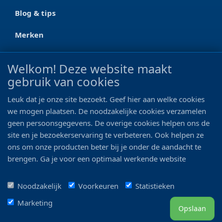
Blog & tips
Merken
CONTACT
Welkom! Deze website maakt
gebruik van cookies
Ootmarsumseweg 125a
7665 RW Albergen
Leuk dat je onze site bezoekt. Geef hier aan welke cookies
0546 - 622 990
we mogen plaatsen. De noodzakelijke cookies verzamelen
geen persoonsgegevens. De overige cookies helpen ons de
06 - 11 19 81 42
site en je bezoekerservaring te verbeteren. Ook helpen ze
ons om onze producten beter bij je onder de aandacht te
info@bo-vis.nl
brengen. Ga je voor een optimaal werkende website
inclusief alle voordelen? Vink dan alle vakjes aan!
VOLG ONS
Noodzakelijk
Voorkeuren
Statistieken
Marketing
Opslaan