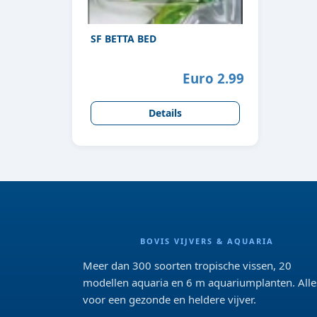
SF BETTA BED
Euro 2.99
Details
BOVIS VIJVERS & AQUARIA
Meer dan 300 soorten tropische vissen, 20
modellen aquaria en 6 m aquariumplanten. Alle
voor een gezonde en heldere vijver.