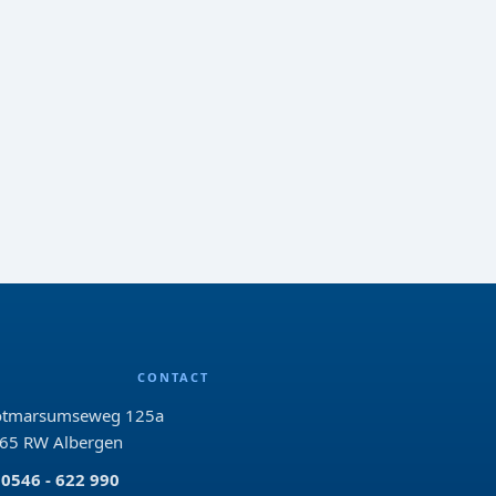
CONTACT
tmarsumseweg 125a
65 RW Albergen
0546 - 622 990