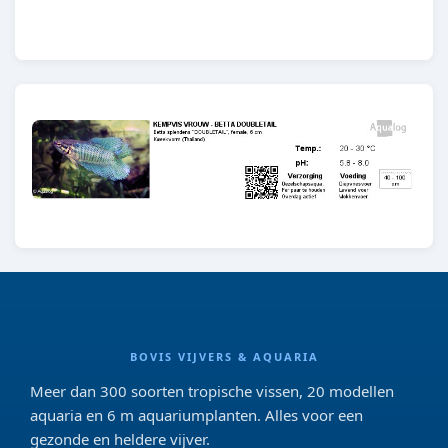
E71.1
BOVIS VIJVERS & AQUARIA
Meer dan 300 soorten tropische vissen, 20 modellen
aquaria en 6 m aquariumplanten. Alles voor een
gezonde en heldere vijver.