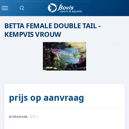
Zoeken
Eenlingen / Paren vis
Menu
BETTA FEMALE DOUBLE TAIL -
KEMPVIS VROUW
prijs op aanvraag
Artikelcode
:
E71,1