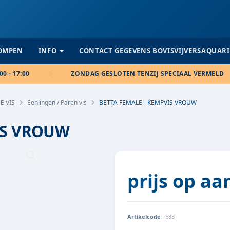
POMPEN
INFO
CONTACT GEGEVENS BOVISVIJVERSAQUAR
00 - 17:00
ZONDAG GESLOTEN TENZIJ SPECIAAL VERMELD
E VIS
Eenlingen / Paren vis
BETTA FEMALE - KEMPVIS VROUW
IS VROUW
prijs op a
Artikelcode
:
E83