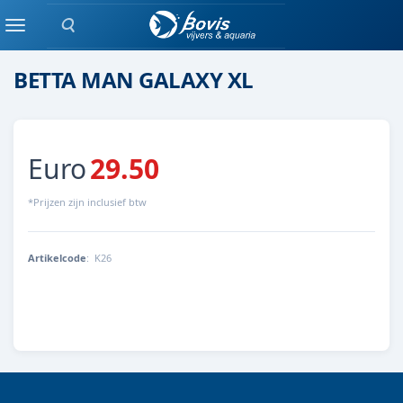
Zoeken
Eenlingen / Paren vis
Menu
BETTA MAN GALAXY XL
Euro
29.50
*Prijzen zijn inclusief btw
Artikelcode
:
K26
K26