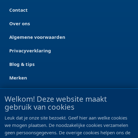
Contact
Over ons
Algemene voorwaarden
Privacyverklaring
Blog & tips
Merken
CONTACT
Welkom! Deze website maakt
gebruik van cookies
Ootmarsumseweg 125a
7665 RW Albergen
Leuk dat je onze site bezoekt. Geef hier aan welke cookies
0546 - 622 990
we mogen plaatsen. De noodzakelijke cookies verzamelen
geen persoonsgegevens. De overige cookies helpen ons de
06 - 11 19 81 42