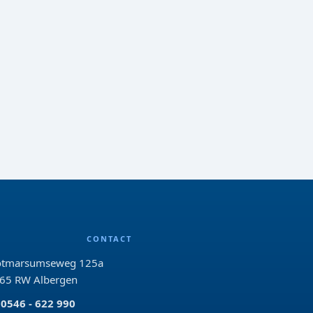
CONTACT
tmarsumseweg 125a
65 RW Albergen
0546 - 622 990