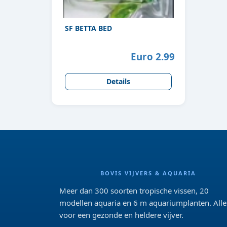
SF BETTA BED
Euro 2.99
Details
BOVIS VIJVERS & AQUARIA
Meer dan 300 soorten tropische vissen, 20
modellen aquaria en 6 m aquariumplanten. Alle
voor een gezonde en heldere vijver.