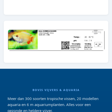
E79
BOVIS VIJVERS & AQUARIA
Meer dan 300 soorten tropische vissen, 20 modellen
aquaria en 6 m aquariumplanten. Alles voor een
gezonde en heldere vijver.