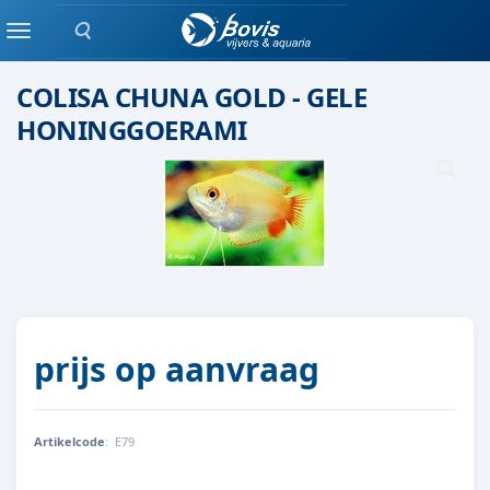
Zoeken
Eenlingen / Paren vis
Menu
COLISA CHUNA GOLD - GELE
HONINGGOERAMI
prijs op aanvraag
Artikelcode
:
E79