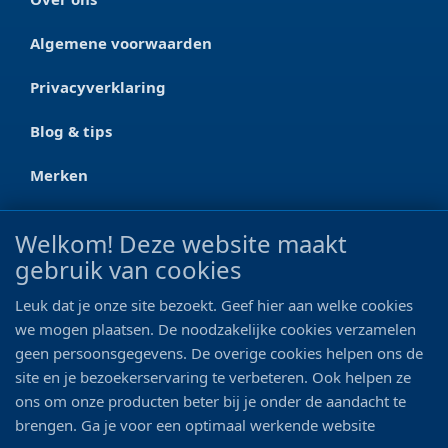
Algemene voorwaarden
Privacyverklaring
Blog & tips
Merken
CONTACT
Welkom! Deze website maakt
gebruik van cookies
Ootmarsumseweg 125a
7665 RW Albergen
Leuk dat je onze site bezoekt. Geef hier aan welke cookies
0546 - 622 990
we mogen plaatsen. De noodzakelijke cookies verzamelen
geen persoonsgegevens. De overige cookies helpen ons de
06 - 11 19 81 42
site en je bezoekerservaring te verbeteren. Ook helpen ze
ons om onze producten beter bij je onder de aandacht te
info@bo-vis.nl
brengen. Ga je voor een optimaal werkende website