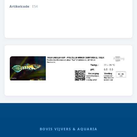
Artikelcode
:
E54
E54
BOVIS VIJVERS & AQUARIA