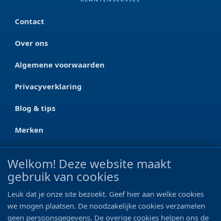
Contact
Over ons
Algemene voorwaarden
Privacyverklaring
Blog & tips
Merken
CONTACT
Welkom! Deze website maakt
gebruik van cookies
Ootmarsumseweg 125a
7665 RW Albergen
Leuk dat je onze site bezoekt. Geef hier aan welke cookies
0546 - 622 990
we mogen plaatsen. De noodzakelijke cookies verzamelen
geen persoonsgegevens. De overige cookies helpen ons de