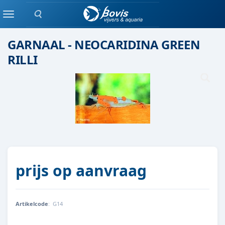
Zoeken
Garnaal / kreeft /slak
Menu
GARNAAL - NEOCARIDINA GREEN
RILLI
prijs op aanvraag
Artikelcode
:
G14