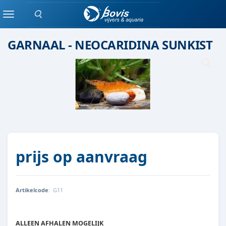
Zoeken
Garnaal / kreeft /slak
Menu
GARNAAL - NEOCARIDINA SUNKIST
prijs op aanvraag
Artikelcode
:
G11
G11
ALLEEN AFHALEN MOGELIJK