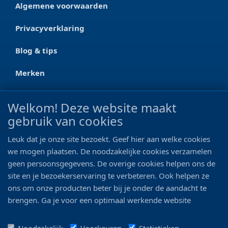
Algemene voorwaarden
Privacyverklaring
Blog & tips
Merken
CONTACT
Welkom! Deze website maakt
gebruik van cookies
Ootmarsumseweg 125a
7665 RW Albergen
Leuk dat je onze site bezoekt. Geef hier aan welke cookies
0546 - 622 990
we mogen plaatsen. De noodzakelijke cookies verzamelen
geen persoonsgegevens. De overige cookies helpen ons de
06 - 11 19 81 42
site en je bezoekerservaring te verbeteren. Ook helpen ze
ons om onze producten beter bij je onder de aandacht te
info@bo-vis.nl
brengen. Ga je voor een optimaal werkende website
inclusief alle voordelen? Vink dan alle vakjes aan!
VOLG ONS