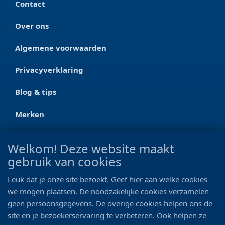
Contact
Over ons
Algemene voorwaarden
Privacyverklaring
Blog & tips
Merken
CONTACT
Welkom! Deze website maakt
gebruik van cookies
Ootmarsumseweg 125a
7665 RW Albergen
Leuk dat je onze site bezoekt. Geef hier aan welke cookies
0546 - 622 990
we mogen plaatsen. De noodzakelijke cookies verzamelen
geen persoonsgegevens. De overige cookies helpen ons de
06 - 11 19 81 42
site en je bezoekerservaring te verbeteren. Ook helpen ze